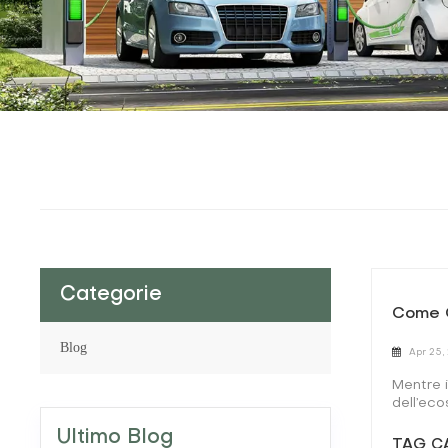
Categorie
Come C
Blog
Apr 25,
Mentre 
dell’eco
eccesso 
Ultimo Blog
all'aper
TAG CA