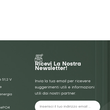
Ricevi La Nostra
Newsletter!
a 51,2 V
Invia la tua email per ricevere
e
suggerimenti utili e informazioni
utili dai nostri partner.
energia
iFePO4