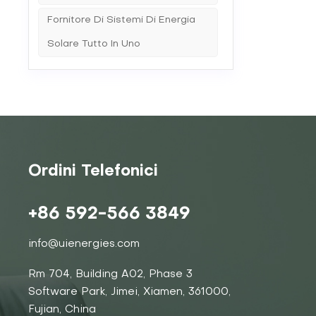
Fornitore Di Sistemi Di Energia
Solare Tutto In Uno
Ordini Telefonici
+86 592-566 3849
info@uienergies.com
Rm 704, Building A02, Phase 3
Software Park, Jimei, Xiamen, 361000,
Fujian, China