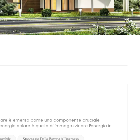
a solare è emersa come una componente cruciale
energia solare è quello di immagazzinare l'energia in
i. Tuttavia, la conservazione di queste batterie
e le prestazioni. In questo post del blog esploreremo le
ovabile
Stoccaggio Della Batteria All'ingrosso