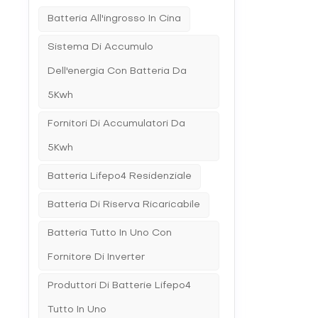
ventilaz
Batteria All'ingrosso In Cina
comprome
batterie
rinnovab
Sistema Di Accumulo
aprire l
Dell'energia Con Batteria Da
sono ess
compless
5Kwh
UIENERGI
Fornitori Di Accumulatori Da
5Kwh
Batteria Lifepo4 Residenziale
Batteria Di Riserva Ricaricabile
Batteria Tutto In Uno Con
Fornitore Di Inverter
Produttori Di Batterie Lifepo4
Tutto In Uno