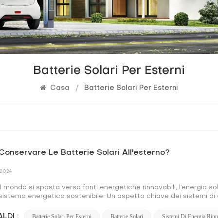
Batterie Solari Per Esterni
Casa
/
Batterie Solari Per Esterni
onservare Le Batterie Solari All'esterno?
 2024
il mondo si sposta verso fonti energetiche rinnovabili, l’energi
sistema energetico sostenibile. Un aspetto chiave dei sistemi di 
per un uso successivo, tipicamente sotto forma di batterie solar
to richiede un'attenta considerazione per garantirne la longevità 
LDI :
Batterie Solari Per Esterni
Batterie Solari
Sistemi Di Energia Rinn