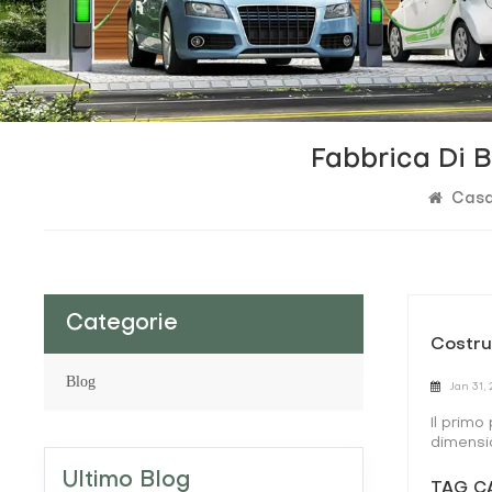
Fabbrica Di 
Cas
Categorie
Costru
Blog
Jan 31,
Il primo
dimensio
sovradi
Ultimo Blog
sufficie
TAG CA