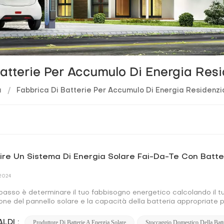
Batterie Per Accumulo Di Energia Res
a
/
Fabbrica Di Batterie Per Accumulo Di Energia Residenz
ire Un Sistema Di Energia Solare Fai-Da-Te Con Batte
 2024
 passo è determinare il tuo fabbisogno energetico calcolando il tu
ne del pannello solare e la capacità della batteria appropriate p
mensionati possono comportare uno spreco di energia, mentre i s
nte. Quindi, seleziona un inverter che corrisponda alla tensione dei 
LDI :
Produttore Di Batterie A Energia Solare
Stoccaggio Domestico Della Batte