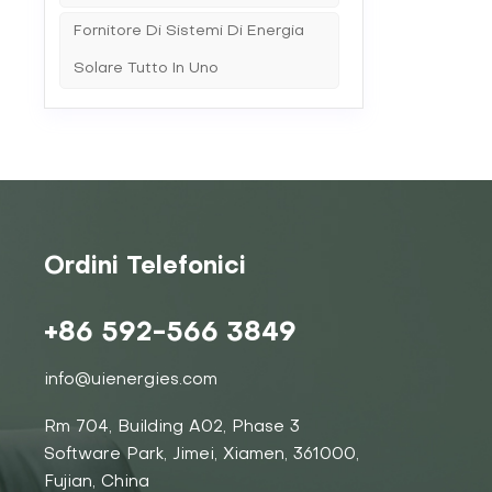
Fornitore Di Sistemi Di Energia
Solare Tutto In Uno
Ordini Telefonici
+86 592-566 3849
info@uienergies.com
Rm 704, Building A02, Phase 3
Software Park, Jimei, Xiamen, 361000,
Fujian, China