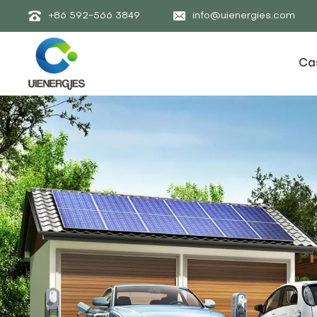
+86 592-566 3849
info@uienergies.com
Ca