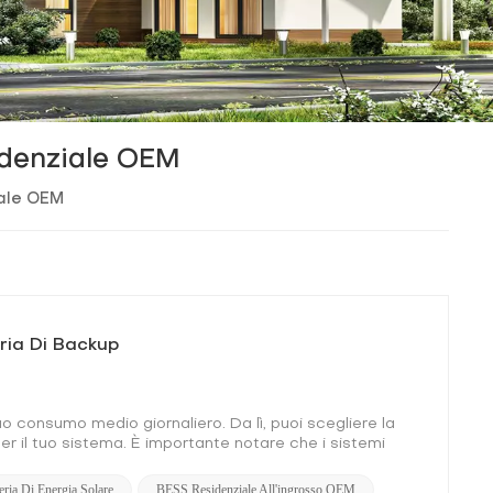
idenziale OEM
iale OEM
ria Di Backup
o consumo medio giornaliero. Da lì, puoi scegliere la
er il tuo sistema. È importante notare che i sistemi
istemi sottodimensionati non forniranno energia
tuoi pannelli e delle batterie. Ciò convertirà l'energia
ria Di Energia Solare
BESS Residenziale All'ingrosso OEM