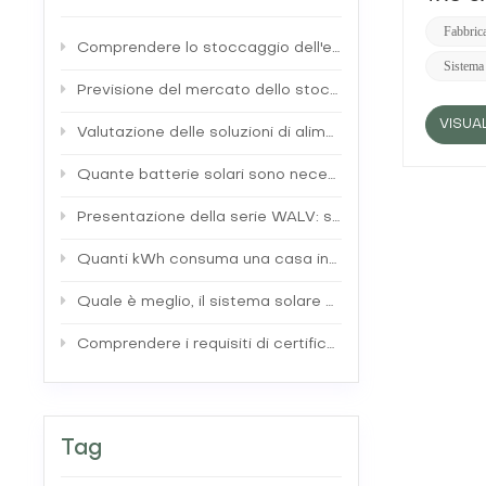
CC dai p
pannelli
Fabbric
Comprendere lo stoccaggio dell'energia nelle batterie
batterie
Sistema
intellig
giorno. 
Previsione del mercato dello stoccaggio energetico residenziale: tendenze e approfondimenti
riduzion
VISUA
fonti tr
Valutazione delle soluzioni di alimentazione di backup: generatori tradizionali rispetto a sistemi di batterie solari
garanten
Quante batterie solari sono necessarie per alimentare una casa?
Presentazione della serie WALV: soluzioni avanzate di accumulo di energia residenziale
Quanti kWh consuma una casa in 24 ore?
Quale è meglio, il sistema solare su rete o off-grid?
Comprendere i requisiti di certificazione globali per le batterie per l'accumulo di energia
Tag