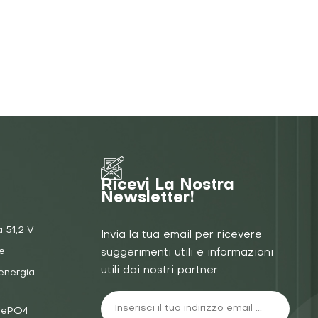
Ricevi La Nostra
Newsletter!
a 51,2 V
Invia la tua email per ricevere
e
suggerimenti utili e informazioni
utili dai nostri partner.
energia
iFePO4