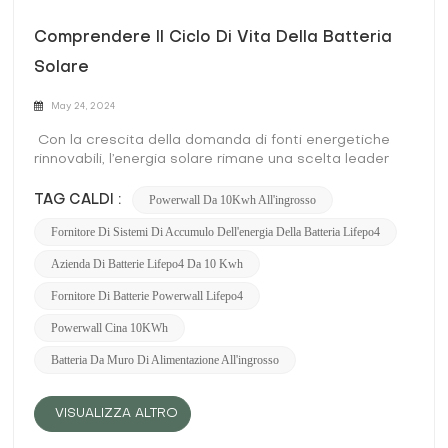
Comprendere Il Ciclo Di Vita Della Batteria
Solare
May 24, 2024
Con la crescita della domanda di fonti energetiche
rinnovabili, l’energia solare rimane una scelta leader
per applicazioni residenziali e commerciali. Al centro di
qualsiasi sistema di energia solare c'è la batteria
Powerwall Da 10Kwh All'ingrosso
TAG CALDI :
solare, che immagazzina energia da utilizzare quando
Fornitore Di Sistemi Di Accumulo Dell'energia Della Batteria Lifepo4
il sole non splende. Comprendere il ciclo di vita di una
batteria solare è fondamentale per coloro che
Azienda Di Batterie Lifepo4 Da 10 Kwh
considerano un investimento nell'energia solare.
Questa guida completa esplora ogni fase del ciclo di
Fornitore Di Batterie Powerwall Lifepo4
vita di una batteria solare, dalla produzione allo
Powerwall Cina 10KWh
smaltimento. Cos'è una batteria solare? Una batteria
solare immagazzina l'energia generata dai pannelli
Batteria Da Muro Di Alimentazione All'ingrosso
solari, consentendo l'utilizzo dell'energia solare
durante i periodi senza luce solare, come di notte o
nelle giornate nuvolose. Le batterie solari sono vitali
VISUALIZZA ALTRO
per i sistemi solari off-grid e sono sempre più
integrate nei sistemi collegati alla rete per fornire