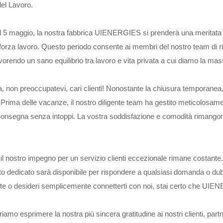
el Lavoro.
l 5 maggio, la nostra fabbrica UIENERGIES si prenderà una meritata p
forza lavoro. Questo periodo consente ai membri del nostro team di rica
avorendo un sano equilibrio tra lavoro e vita privata a cui diamo la 
a, non preoccupatevi, cari clienti! Nonostante la chiusura temporanea
 Prima delle vacanze, il nostro diligente team ha gestito meticolosamen
consegna senza intoppi. La vostra soddisfazione e comodità rimangon
, il nostro impegno per un servizio clienti eccezionale rimane costante.
o dedicato sarà disponibile per rispondere a qualsiasi domanda o du
te o desideri semplicemente connetterti con noi, stai certo che UIENE
iamo esprimere la nostra più sincera gratitudine ai nostri clienti, part