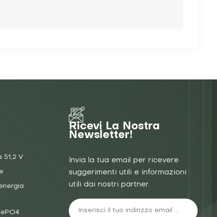
Ricevi La Nostra
Newsletter!
a 51,2 V
Invia la tua email per ricevere
e
suggerimenti utili e informazioni
utili dai nostri partner.
energia
iFePO4