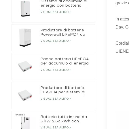
Sistema di accumulo di
grazie 
energia con batteria
LiFePO4 residenziale da
VISUALIZZA ALTRO
5 kWh
In atte
Day. G
Produttore di batterie
Powerwall LiFePO4 da
51,2 V 200 Ah 10 kWh
VISUALIZZA ALTRO
Cordiali
UIENE
Pacco batteria LiFePO4
per accumulo di energia
all'ingrosso
VISUALIZZA ALTRO
Produttore di batterie
LiFePO4 per sistemi di
accumulo di energia da
VISUALIZZA ALTRO
20 kWh
Batteria tutto in uno da
3 kW 2,56 kWh con
inverter solare off-grid
VISUALIZZA ALTRO