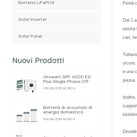
Festa d
Batteria LiFePO4
Dal 1 a
Solar Inverter
nostra 
Solar Panel
cari, f
Tuttavi
Nuovi Prodotti
sicure.
e una 
Growatt SPF 6000 ES
pausa.
Plus Single Phase Off
Grid Solar Inverter
VISUALIZZA ALTRO
Inoltre
support
Batteria di accumulo di
energia domestica
esisten
impilata da 50 Ah 15,3
VISUALIZZA ALTRO
kWh
Desider