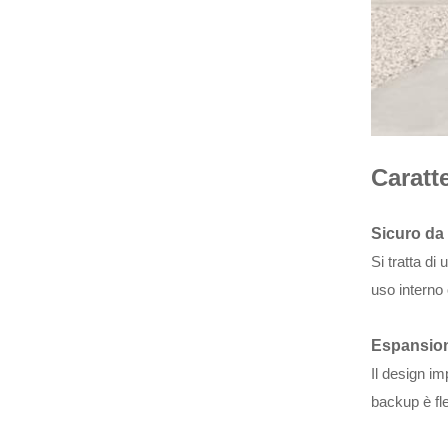
Batteria al litio impilata
ad alta tensione da 5,12
kWh 25,6 kWh
VISUALIZZA ALTRO
Caratte
Sicuro da
Si tratta di
uso interno
Espansio
Il design im
backup è fle