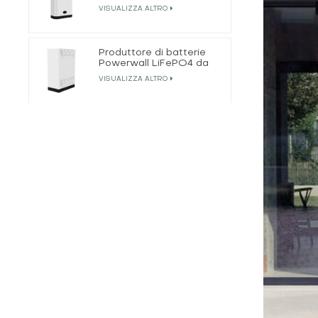
LiFePO4 residenziale da
VISUALIZZA ALTRO
5 kWh
Produttore di batterie
Powerwall LiFePO4 da
51,2 V 200 Ah 10 kWh
VISUALIZZA ALTRO
Pacco batteria LiFePO4
per accumulo di energia
all'ingrosso
VISUALIZZA ALTRO
Produttore di batterie
LiFePO4 per sistemi di
accumulo di energia da
VISUALIZZA ALTRO
20 kWh
Batteria tutto in uno da
3 kW 2,56 kWh con
inverter solare off-grid
VISUALIZZA ALTRO