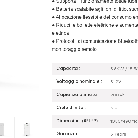
● Supporta il funzionamento totale fuori
● Batteria scalabile agli ioni di litio,
● Allocazione flessibile del consumo en
● Riduci le bollette elettriche e aumenta
elettrica
● Protocolli di comunicazione Bluetooth
monitoraggio remoto
Capacità :
5.5KW / 15.
Voltaggio nominale :
51.2V
Capienza stimata :
200Ah
Ciclo di vita :
＞3000
Dimensioni (A*L*P) :
1050*490*1
Garanzia :
3 Years